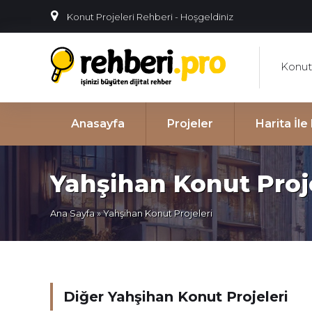
Konut Projeleri Rehberi - Hoşgeldiniz
Konut 
Anasayfa
Projeler
Harita İl
Yahşihan Konut Proj
Ana Sayfa
» Yahşihan Konut Projeleri
Diğer Yahşihan Konut Projeleri