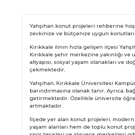
Yahşihan konut projeleri rehberine hoşg
zevkinize ve bütçenize uygun konutları b
Kırıkkale ilinin hızla gelişen ilçesi Yah
Kırıkkale şehir merkezine yakınlığı ve ul
altyapısı, sosyal yaşam olanakları ve do
çekmektedir.
Yahşihan, Kırıkkale Üniversitesi Kampüs
barındırmasına olanak tanır. Ayrıca, b
getirmektedir. Özellikle üniversite öğre
artmaktadır.
İlçede yer alan konut projeleri, modern
yaşam alanları hem de toplu konut projel
spor tesisleri ve alışveriş merkezleri gi