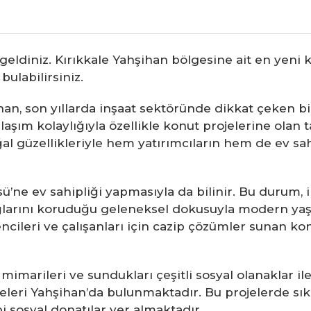
eldiniz. Kırıkkale Yahşihan bölgesine ait en yeni k
ulabilirsiniz.
şihan, son yıllarda inşaat sektöründe dikkat çeken b
aşım kolaylığıyla özellikle konut projelerine olan ta
ğal güzellikleriyle hem yatırımcıların hem de ev sah
ü’ne ev sahipliği yapmasıyla da bilinir. Bu durum, 
ağlarını koruduğu geleneksel dokusuyla modern yaş
ncileri ve çalışanları için cazip çözümler sunan kon
 mimarileri ve sundukları çeşitli sosyal olanaklar 
eri Yahşihan’da bulunmaktadır. Bu projelerde sıklık
bi sosyal donatılar yer almaktadır.