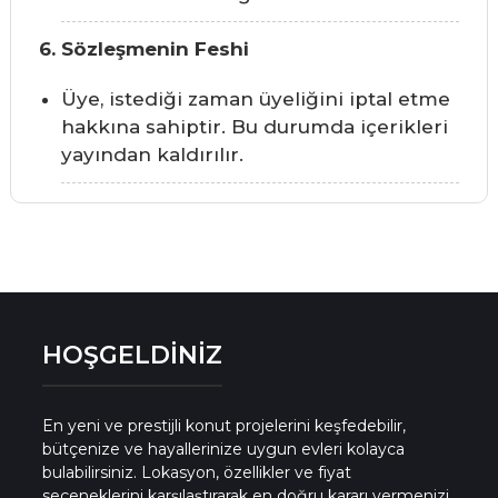
6. Sözleşmenin Feshi
Üye, istediği zaman üyeliğini iptal etme
hakkına sahiptir. Bu durumda içerikleri
yayından kaldırılır.
HOŞGELDİNİZ
En yeni ve prestijli konut projelerini keşfedebilir,
bütçenize ve hayallerinize uygun evleri kolayca
bulabilirsiniz. Lokasyon, özellikler ve fiyat
seçeneklerini karşılaştırarak en doğru kararı vermenizi