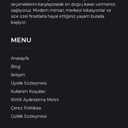
Bingöl Konut Projeleri
seçeneklerini karşılaştırarak en doğru kararı vermenizi
sağlıyoruz. Modern mimari, merkezi lokasyonlar ve
size özel fırsatlarla hayal ettiğiniz yaşam burada
Bitlis Konut Projeleri
başlıyor.
MENU
Bolu Konut Projeleri
Burdur Konut Projeleri
Anasayfa
Blog
Bursa Konut Projeleri
İletişim
Üyelik Sözleşmesi
Kullanım Koşulları
Çanakkale Konut Projeleri
KVKK Aydınlatma Metni
Çerez Politikası
Çankırı Konut Projeleri
Gizlilik Sözleşmesi