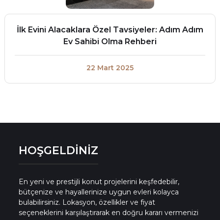
İlk Evini Alacaklara Özel Tavsiyeler: Adım Adım
Ev Sahibi Olma Rehberi
22 Mart 2025
HOŞGELDİNİZ
En yeni ve prestijli konut projelerini keşfedebilir,
bütçenize ve hayallerinize uygun evleri kolayca
bulabilirsiniz. Lokasyon, özellikler ve fiyat
seçeneklerini karşılaştırarak en doğru kararı vermenizi