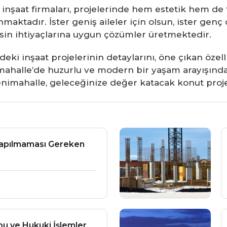
 inşaat firmaları, projelerinde hem estetik hem de 
tadır. İster geniş aileler için olsun, ister genç çi
esin ihtiyaçlarına uygun çözümler üretmektedir.
eki inşaat projelerinin detaylarını, öne çıkan özell
nimahalle’de huzurlu ve modern bir yaşam arayışındak
nimahalle, geleceğinize değer katacak konut projele
 Yapılmaması Gereken
u ve Hukuki İşlemler