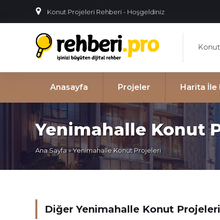
Konut Projeleri Rehberi - Hoşgeldiniz
Konut 
Anasayfa
Projeler
Harita İl
Yenimahalle Konut P
Ana Sayfa
» Yenimahalle Konut Projeleri
Diğer Yenimahalle Konut Projeler