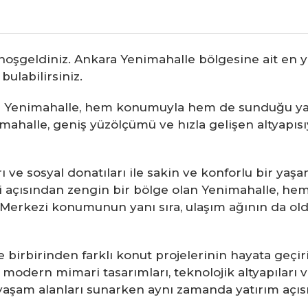
oşgeldiniz. Ankara Yenimahalle bölgesine ait en ye
ulabilirsiniz.
lan Yenimahalle, hem konumuyla hem de sunduğu ya
ahalle, geniş yüzölçümü ve hızla gelişen altyapısı
rı ve sosyal donatıları ile sakin ve konforlu bir yaş
eri açısından zengin bir bölge olan Yenimahalle, h
. Merkezi konumunun yanı sıra, ulaşım ağının da old
e birbirinden farklı konut projelerinin hayata geçi
 modern mimari tasarımları, teknolojik altyapıları 
u yaşam alanları sunarken aynı zamanda yatırım açıs