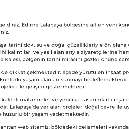
eldiniz. Edirne Lalapaşa bölgesine ait en yeni konu
niz.
aşa, tarihi dokusu ve doğal güzellikleriyle ön plana 
i kalıntıları ve yeşil alanlarıyla ziyaretçilerine h
a Kalesi, bölgenin tarihi mirasını gözler önüne ser
le de dikkat çekmektedir. İlçede yürütülen inşaat p
 konforlu yaşam alanları sunmayı hedeflemektedir. L
ojeleri ile gelişim göstermektedir.
, kaliteli malzemeler ve yenilikçi tasarımlarla inşa 
dır. Lalapaşa’da yer alan projeler, doğal çevre ile 
ne huzurlu bir yaşam vadetmektedir.
 tanıtan web sitemiz, bölgedeki gelişmeleri yakından