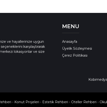
MENU
enize ve hayallerinize uygun
Anasayfa
 seçeneklerini karşılaştırarak
Üyelik Sözleşmesi
merkezi lokasyonlar ve size
Çerez Politikası
Kobimedy
Rehberi
-
Konut Projeleri
-
Estetik Rehberi
-
Oteller Rehberi
-
Okul