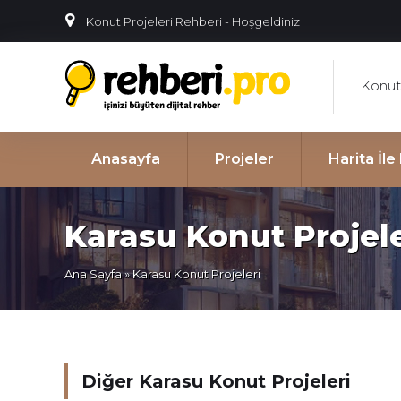
Konut Projeleri Rehberi - Hoşgeldiniz
Konut 
Anasayfa
Projeler
Harita İl
Karasu Konut Projele
Ana Sayfa
» Karasu Konut Projeleri
Diğer Karasu Konut Projeleri