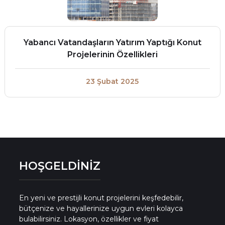
Yabancı Vatandaşların Yatırım Yaptığı Konut
Projelerinin Özellikleri
23 Şubat 2025
HOŞGELDİNİZ
En yeni ve prestijli konut projelerini keşfedebilir,
bütçenize ve hayallerinize uygun evleri kolayca
bulabilirsiniz. Lokasyon, özellikler ve fiyat