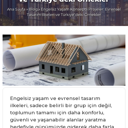
Ana Sayfa
»
Blog
» Engelsiz Yaşam Konseptli Projeler: Evrensel
Tasarım İlkeleri ve Türkiye’deki Örnekler
Engelsiz yaşam ve evrensel tasarım
ilkeleri, sadece belirli bir grup için değil,
toplumun tamamı için daha konforlu,
güvenli ve yaşanabilir alanlar yaratma
hedefiyle günümüzde giderek daha fazla