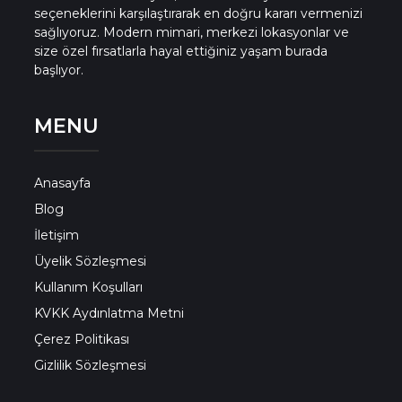
Bingöl Konut Projeleri
seçeneklerini karşılaştırarak en doğru kararı vermenizi
sağlıyoruz. Modern mimari, merkezi lokasyonlar ve
size özel fırsatlarla hayal ettiğiniz yaşam burada
Bitlis Konut Projeleri
başlıyor.
MENU
Bolu Konut Projeleri
Burdur Konut Projeleri
Anasayfa
Blog
Bursa Konut Projeleri
İletişim
Üyelik Sözleşmesi
Kullanım Koşulları
Çanakkale Konut Projeleri
KVKK Aydınlatma Metni
Çerez Politikası
Çankırı Konut Projeleri
Gizlilik Sözleşmesi