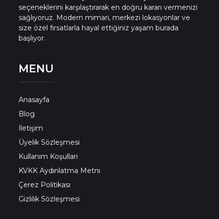
Bingöl Konut Projeleri
seçeneklerini karşılaştırarak en doğru kararı vermenizi
sağlıyoruz. Modern mimari, merkezi lokasyonlar ve
size özel fırsatlarla hayal ettiğiniz yaşam burada
Bitlis Konut Projeleri
başlıyor.
MENU
Bolu Konut Projeleri
Burdur Konut Projeleri
Anasayfa
Blog
Bursa Konut Projeleri
İletişim
Üyelik Sözleşmesi
Kullanım Koşulları
Çanakkale Konut Projeleri
KVKK Aydınlatma Metni
Çerez Politikası
Çankırı Konut Projeleri
Gizlilik Sözleşmesi